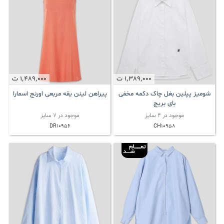
1٬389٬000
ت
1٬489٬000
ت
شومیز پپلین بغل چاک دکمه مخفی
پیراهن لینن یقه مربعی اورنج اسمارا
بای بریج
موجود در 4 سایز
موجود در 7 سایز
DR10956
CH10958