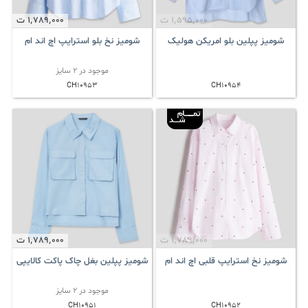
1٬595٬000
ت
1٬789٬000
ت
شومیز پپلین بلو امریکن هولیک
شومیز نخ بلو استرایپ اچ اند ام
موجود در 2 سایز
CH10953
CH10954
1٬789٬000
ت
1٬789٬000
ت
شومیز نخ استرایپ قلبی اچ اند ام
شومیز پپلین بغل چاک پاکت کالایپی
موجود در 2 سایز
CH10951
CH10952