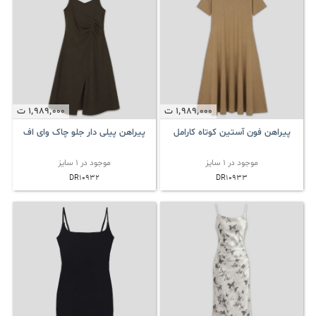
1٬989٬000
ت
1٬989٬000
ت
پیراهن فون آستین کوتاه کارامل
پیراهن پیلی دار جلو چاک وای اف
موجود در 1 سایز
موجود در 1 سایز
DR10932
DR10933