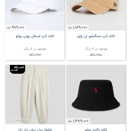
1٬189٬000
ت
989٬000
ت
کلاه کپ سنگشور ان وای
کلاه کپ اسمال پونی پولو
موجود در 3 رنگ
موجود در 7 رنگ
AC10964
AC10965
1٬389٬000
ت
3٬390٬000
ت
کلاه باکت پولو
شلوار برل پیلی دار زارا