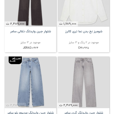
1٬689٬000
ت
2٬489٬000
ت
شومیز نخ بدن نما تری کالرز
شلوار جین وایدلگ ذغالی سامر
موجود در 2 رنگ و 3 سایز
موجود در 3 سایز
JERAS10924
CH10925
2٬489٬000
ت
2٬489٬000
ت
شلوار جین وایدلگ گری سامر
شلوار جین وایدلگ مدیوم بلو سامر