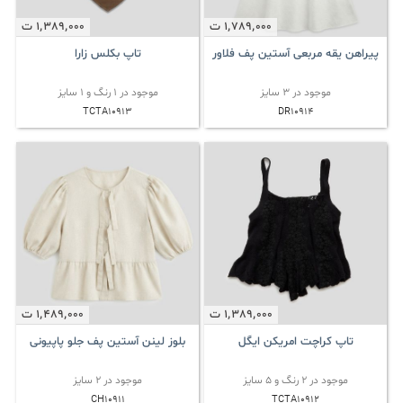
1٬789٬000
ت
1٬389٬000
ت
پیراهن یقه مربعی آستین پف فلاور
تاپ بکلس زارا
موجود در 3 سایز
موجود در 1 رنگ و 1 سایز
TCTA10913
DR10914
1٬389٬000
ت
1٬489٬000
ت
تاپ کراچت امریکن ایگل
بلوز لینن آستین پف جلو پاپیونی
موجود در 2 رنگ و 5 سایز
موجود در 2 سایز
CH10911
TCTA10912