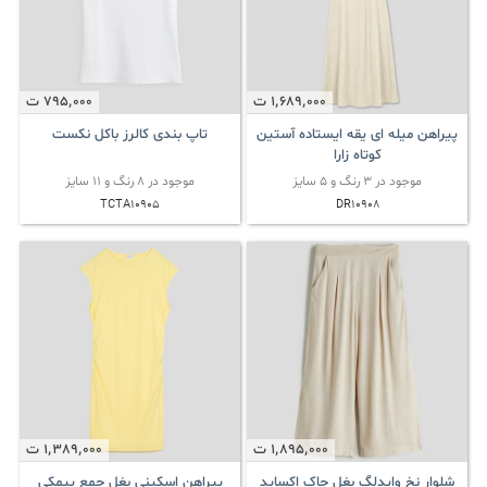
1٬689٬000
ت
795٬000
ت
پیراهن میله ای یقه ایستاده آستین
تاپ بندی کالرز باکل نکست
کوتاه زارا
موجود در 3 رنگ و 5 سایز
موجود در 8 رنگ و 11 سایز
TCTA10905
DR10908
1٬895٬000
ت
1٬389٬000
ت
شلوار نخ وایدلگ بغل چاک اکساید
پیراهن اسکینی بغل جمع پیمکی