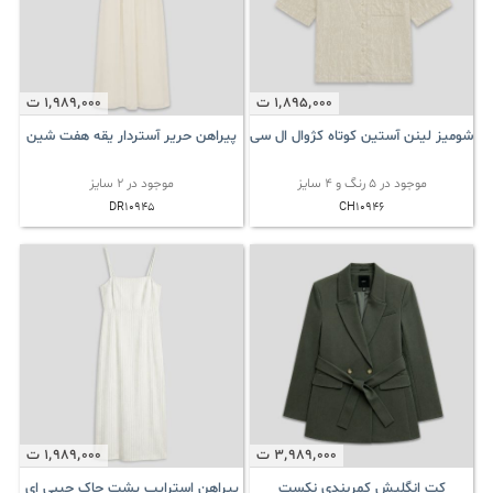
1٬895٬000
ت
1٬989٬000
ت
شومیز لینن آستین کوتاه کژوال ال سی
پیراهن حریر آستردار یقه هفت شین
موجود در 5 رنگ و 4 سایز
موجود در 2 سایز
DR10945
CH10946
3٬989٬000
ت
1٬989٬000
ت
کت انگلیش کمربندی نکست
پیراهن استرایپ پشت چاک جیبی ای