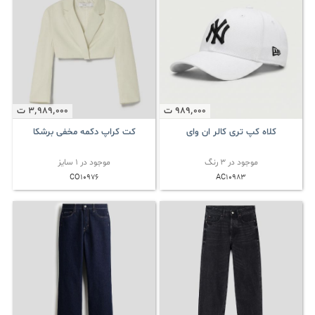
989٬000
ت
3٬989٬000
ت
کلاه کپ تری کالر ان وای
کت کراپ دکمه مخفی برشکا
موجود در 3 رنگ
موجود در 1 سایز
CO10976
AC10983