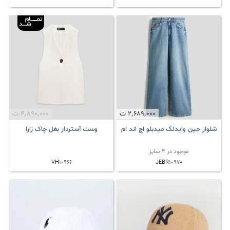
2٬689٬000
ت
4٬890٬000
ت
شلوار جین وایدلگ میدبلو اچ اند ام
وست آستردار بغل چاک زارا
موجود در 4 سایز
VH10966
JEBR10970