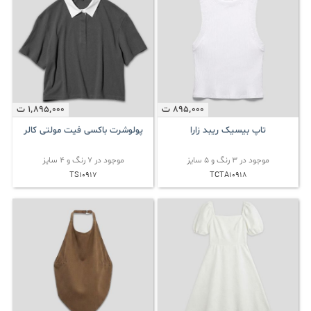
895٬000
ت
1٬895٬000
ت
تاپ بیسیک ریبد زارا
پولوشرت باکسی فیت مولتی کالر
موجود در 3 رنگ و 5 سایز
موجود در 7 رنگ و 4 سایز
TS10917
TCTA10918