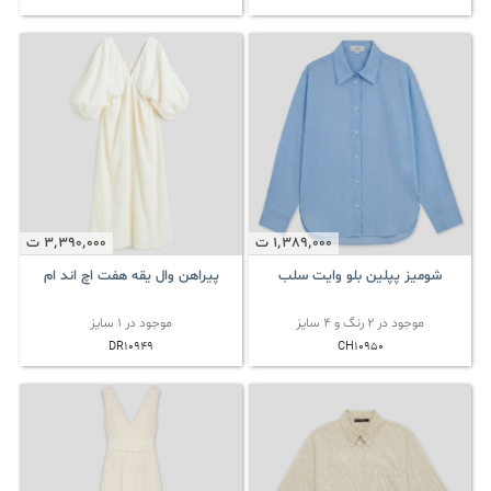
1٬389٬000
ت
3٬390٬000
ت
شومیز پپلین بلو وایت سلب
پیراهن وال یقه هفت اچ اند ام
موجود در 2 رنگ و 4 سایز
موجود در 1 سایز
DR10949
CH10950