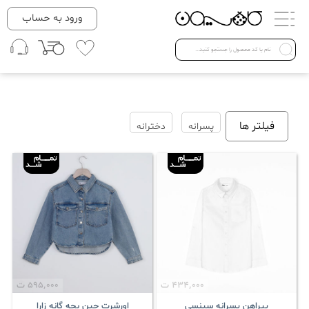
دسته بندی ها
ورود به حساب
لباس زنانه
Open submenu ( لباس زنانه )
لباس مردانه
فیلتر ها
پسرانه
دخترانه
لباس کودک
Open submenu ( لباس کودک )
فروش ویژه
434٬000
ت
595٬000
ت
پیراهن پسرانه سینسی
اورشرت جین بچه گانه زارا