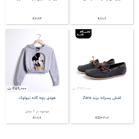
K6094
K8106
472٬000
ت
459٬000
ت
کفش پسرانه برند Zara
هودی بچه گانه نیولوک
موجود در 2 سایز
K1819
KID3302