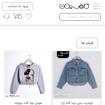
دسته بندی ها
ورود به حساب
لباس زنانه
Open submenu ( لباس زنانه )
لباس مردانه
فیلتر ها
لباس کودک
Open submenu ( لباس کودک )
فروش ویژه
595٬000
ت
459٬000
ت
اورشرت جین بچه گانه زارا
هودی بچه گانه نیولوک