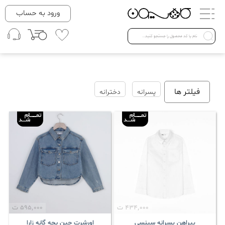
دسته بندی ها
ورود به حساب
لباس زنانه
Open submenu ( لباس زنانه )
لباس مردانه
فیلتر ها
پسرانه
دخترانه
لباس کودک
Open submenu ( لباس کودک )
فروش ویژه
434٬000
ت
595٬000
ت
پیراهن پسرانه سینسی
اورشرت جین بچه گانه زارا