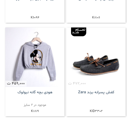
K6094
K8106
472٬000
ت
459٬000
ت
کفش پسرانه برند Zara
هودی بچه گانه نیولوک
موجود در 2 سایز
K1819
KID3302