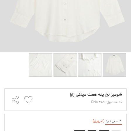
شومیز نخ یقه هفت میلکی زارا
کد محصول: CH10458
4 سایز دارد
(ضروری)