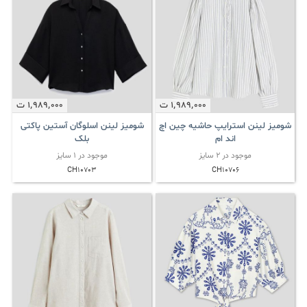
1٬989٬000
ت
1٬989٬000
ت
شومیز لینن استرایپ حاشیه چین اچ
شومیز لینن اسلوگان آستین پاکتی
اند ام
بلک
موجود در 2 سایز
موجود در 1 سایز
CH10703
CH10706