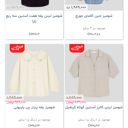
1٬989٬000
ت
589٬000
ت
شومیز جین کاغذی جورج
شومیز لینن یقه هفت آستین سه ربع
زارا
موجود در 3 سایز
CH9613
CH10357
1٬489٬000
1٬789٬000
839٬000
تومان
989٬000
تومان
شومیز لینن کالرز آستین کوتاه کرتفیل
شومیز یقه پیتر پن پاپیونی
موجود در 1 رنگ و 1 سایز
موجود در 1 رنگ و 1 سایز
CH9563
CH9593