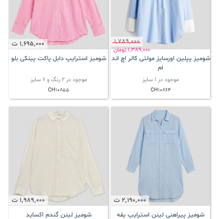
1٬789٬000
1٬695٬000
ت
1٬389٬000
تومان
شومیز پپلین اورسایز مولتی کالر اچ اند
شومیز استرایپ دابل پاکت پینکی بلو
ام
موجود در 1 سایز
موجود در 2 رنگ و 6 سایز
CH10855
CH10864
2٬190٬000
ت
1٬989٬000
ت
شومیز پیراهنی لینن استرایپ یقه
شومیز لینن گندم اکساید