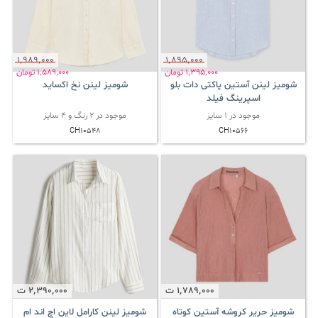
1٬989٬000
1٬895٬000
1٬395٬000
تومان
1٬589٬000
تومان
شومیز لینن آستین پاکتی دات بلو
شومیز لینن نخ اکساید
اسپرینگ فیلد
موجود در 1 سایز
موجود در 2 رنگ و 4 سایز
CH10548
CH10566
1٬789٬000
ت
2٬390٬000
ت
شومیز حریر کروشه آستین کوتاه
شومیز لینن کارامل لاین اچ اند ام