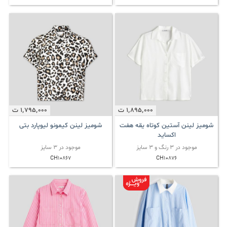
1٬895٬000
ت
1٬795٬000
ت
شومیز لینن آستین کوتاه یقه هفت
شومیز لینن کیمونو لیوپارد بتی
اکساید
موجود در 3 رنگ و 3 سایز
موجود در 3 سایز
CH10867
CH10876