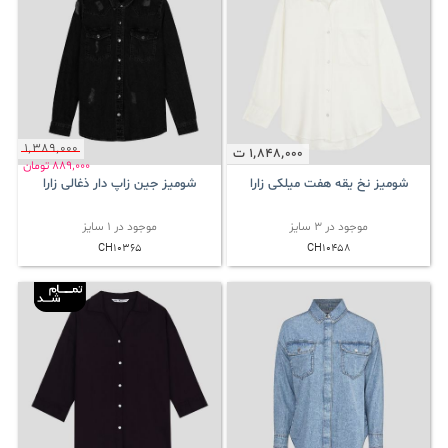
1٬389٬000
1٬848٬000
ت
889٬000
تومان
شومیز نخ یقه هفت میلکی زارا
شومیز جین زاپ دار ذغالی زارا
موجود در 3 سایز
موجود در 1 سایز
CH10365
CH10458