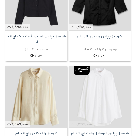
1٬695٬000
ت
1٬895٬000
ت
شومیز پپلین هیدن باتن لی
شومیز پپلین اسلیم فیت بلک اچ اند
ام
موجود در 2 رنگ و 2 سایز
موجود در 2 سایز
CH10727
CH10730
1٬395٬000
ت
1٬989٬000
ت
شومیز پپلین اورسایز وایت اچ اند ام
شومیز راک کندی اچ اند ام