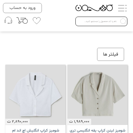
دسته بندی ها
ورود به حساب
لباس زنانه
Open submenu ( لباس زنانه )
لباس مردانه
فیلتر ها
لباس کودک
Open submenu ( لباس کودک )
فروش ویژه
1٬989٬000
ت
2٬890٬000
ت
شومیز لینن کراپ یقه انگلیسی تری
شومیز کراپ انگلیش اچ اند ام