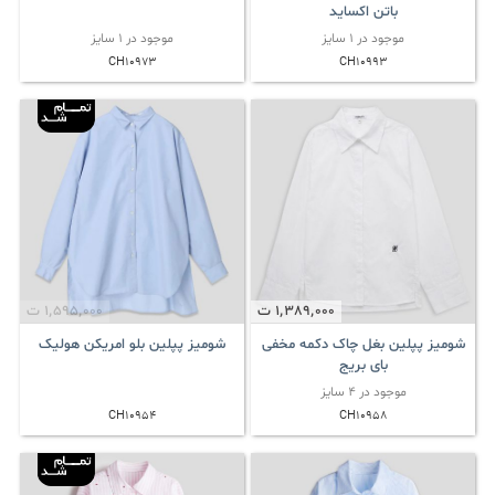
باتن اکساید
موجود در 1 سایز
موجود در 1 سایز
CH10973
CH10993
1٬389٬000
ت
1٬595٬000
ت
شومیز پپلین بغل چاک دکمه مخفی
شومیز پپلین بلو امریکن هولیک
بای بریج
موجود در 4 سایز
CH10954
CH10958