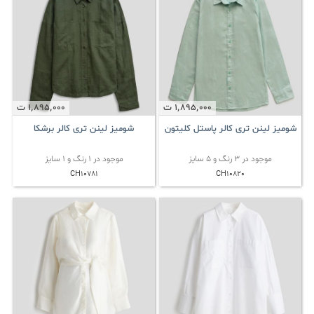
1٬895٬000
ت
1٬895٬000
ت
شومیز لینن تری کالر پاستل کلیتون
شومیز لینن تری کالر برشکا
موجود در 3 رنگ و 5 سایز
موجود در 1 رنگ و 1 سایز
CH10781
CH10820