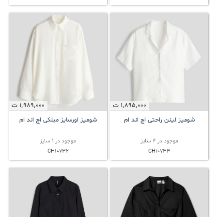
1٬895٬000
ت
1٬989٬000
ت
شومیز لینن راحتی اچ اند ام
شومیز اورسایز میلکی اچ اند ام
موجود در 4 سایز
موجود در 1 سایز
CH10732
CH10733