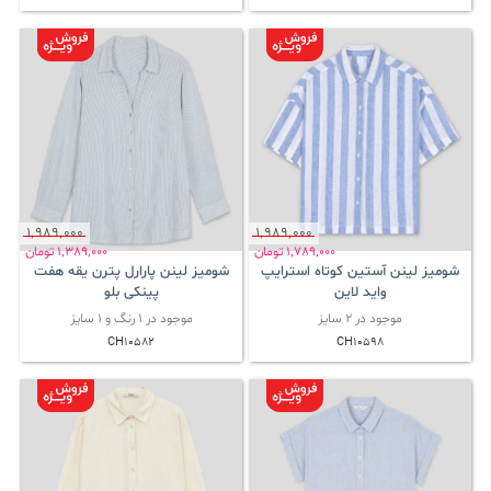
1٬989٬000
1٬989٬000
1٬789٬000
تومان
1٬389٬000
تومان
شومیز لینن آستین کوتاه استرایپ
شومیز لینن پارارل پترن یقه هفت
واید لاین
پینکی بلو
موجود در 2 سایز
موجود در 1 رنگ و 1 سایز
CH10582
CH10598