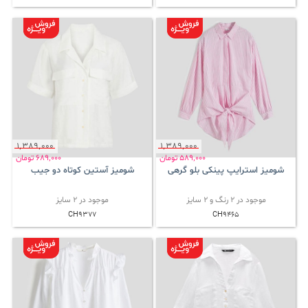
1٬389٬000
1٬389٬000
589٬000
تومان
689٬000
تومان
شومیز استرایپ پینکی بلو گرهی
شومیز آستین کوتاه دو جیب
موجود در 2 رنگ و 2 سایز
موجود در 2 سایز
CH9377
CH9465