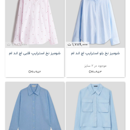
1٬789٬000
ت
1٬789٬000
ت
شومیز نخ بلو استرایپ اچ اند ام
شومیز نخ استرایپ قلبی اچ اند ام
موجود در 2 سایز
CH10952
CH10953