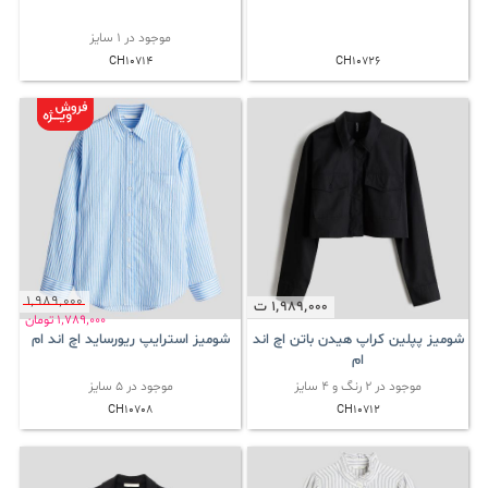
موجود در 1 سایز
CH10714
CH10726
1٬989٬000
1٬989٬000
ت
1٬789٬000
تومان
شومیز پپلین کراپ هیدن باتن اچ اند
شومیز استرایپ ریورساید اچ اند ام
ام
موجود در 2 رنگ و 4 سایز
موجود در 5 سایز
CH10708
CH10712