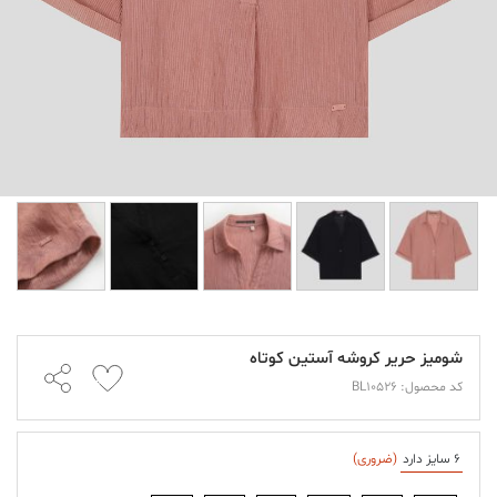
شومیز حریر کروشه آستین کوتاه
کد محصول: BL10526
6 سایز دارد
(ضروری)