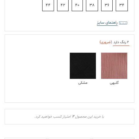
44
42
40
38
36
34
راهنمای سایز
2 رنگ دارد
(ضروری)
گلبهی
مشکی
2
با خرید این محصول
امتیاز کسب خواهید کرد.