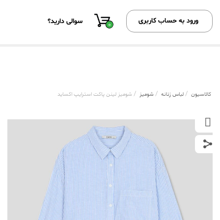
ورود به حساب کاربری
سوالی دارید؟
0
/
/
/
کالاسیون
لباس زنانه
شومیز
شومیز لینن پاکت استرایپ اکساید