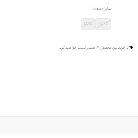
سایز
(ضروری)
M | L
XS | S
3
با خرید این محصول
امتیاز کسب خواهید کرد.