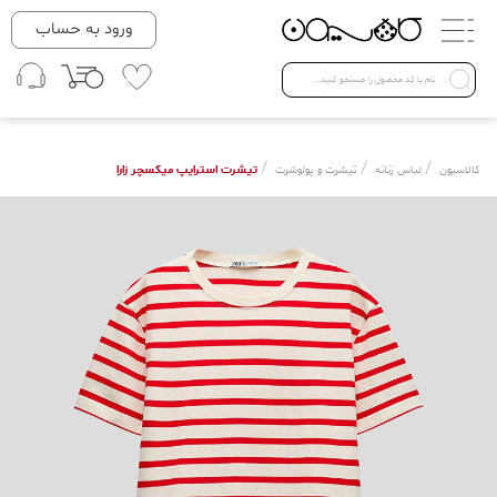
دسته بندی ها
ورود به حساب
لباس زنانه
Open submenu ( لباس زنانه )
لباس مردانه
/
/
/
تیشرت استرایپ میکسچر زارا
کالاسیون
لباس زنانه
تیشرت و پولوشرت
لباس کودک
Open submenu ( لباس کودک )
فروش ویژه