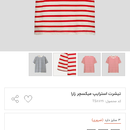
تیشرت استرایپ میکسچر زارا
کد محصول: TS8726
3 سایز دارد
(ضروری)