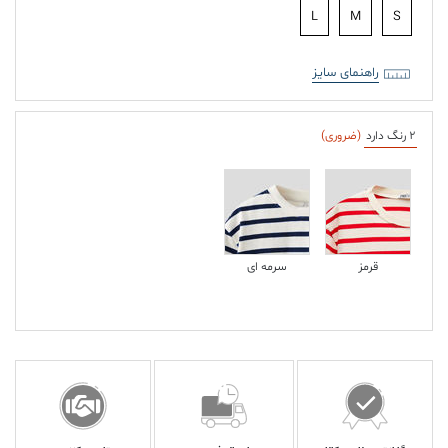
L
M
S
راهنمای سایز
2 رنگ دارد
(ضروری)
قرمز
سرمه ای