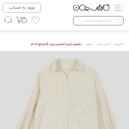
دسته بندی ها
ورود به حساب
لباس زنانه
Open submenu ( لباس زنانه )
لباس مردانه
/
/
/
شومیز لینن آستین پیلی گندم اچ اند ام
کالاسیون
لباس زنانه
شومیز
لباس کودک
Open submenu ( لباس کودک )
فروش ویژه