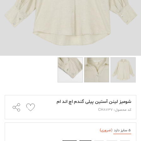
شومیز لینن آستین پیلی گندم اچ اند ام
کد محصول: CH8737
5 سایز دارد
(ضروری)