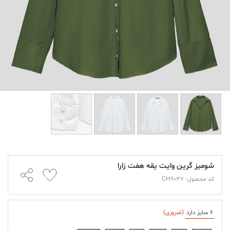
شومیز گرین وایت یقه هفت زارا
کد محصول: CH9037
6 سایز دارد
(ضروری)