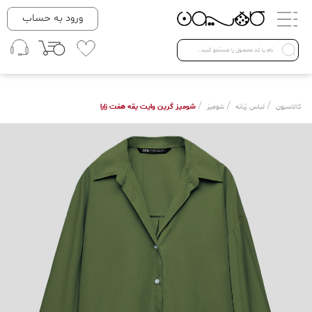
دسته بندی ها
ورود به حساب
لباس زنانه
Open submenu ( لباس زنانه )
لباس مردانه
/
/
/
شومیز گرین وایت یقه هفت زارا
کالاسیون
لباس زنانه
شومیز
لباس کودک
Open submenu ( لباس کودک )
فروش ویژه