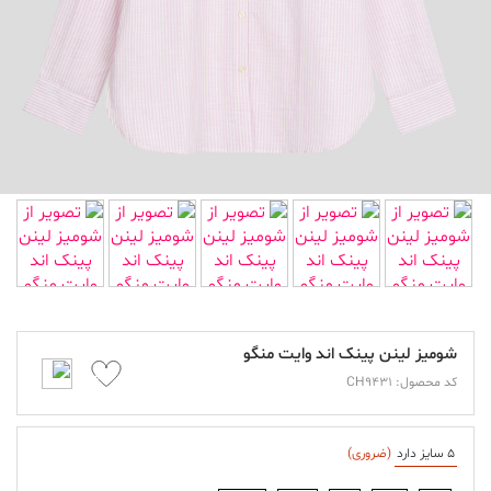
شومیز لینن پینک اند وایت منگو
کد محصول: CH9431
5 سایز دارد
(ضروری)