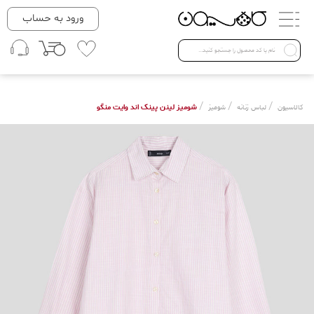
دسته بندی ها
ورود به حساب
لباس زنانه
Open submenu ( لباس زنانه )
لباس مردانه
/
/
/
شومیز لینن پینک اند وایت منگو
کالاسیون
لباس زنانه
شومیز
لباس کودک
Open submenu ( لباس کودک )
فروش ویژه