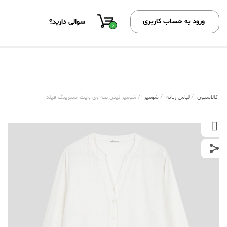
ورود به حساب کاربری
سوالی دارید؟
0
/
/
/
کالاسیون
لباس زنانه
شومیز
شومیز لینن یقه وی وایت اسپرینگ فیلد