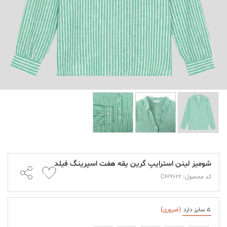
شومیز لینن استرایپ گرین یقه هفت اسپرینگ فیلد
کد محصول: CH9622
5 سایز دارد
(ضروری)