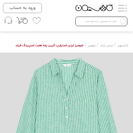
دسته بندی ها
ورود به حساب
لباس زنانه
Open submenu ( لباس زنانه )
لباس مردانه
/
/
/
شومیز لینن استرایپ گرین یقه هفت اسپرینگ فیلد
کالاسیون
لباس زنانه
شومیز
لباس کودک
Open submenu ( لباس کودک )
فروش ویژه