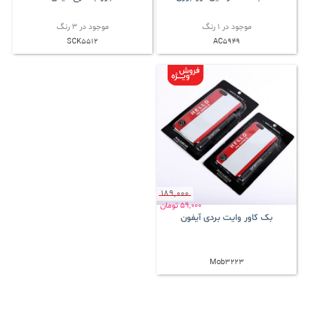
موجود در 1 رنگ
موجود در 3 رنگ
SCK5512
AC5949
189٬000
59٬000
تومان
بک کاور وایت بردی آیفون
Mob3223