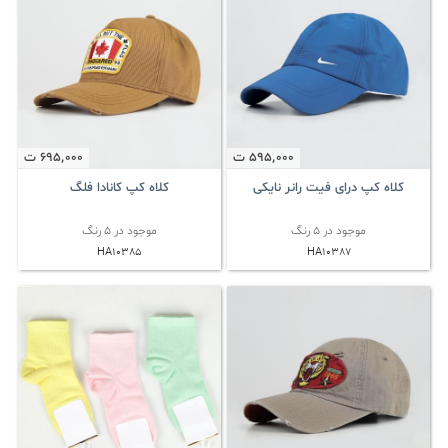
595٬000
ت
695٬000
ت
کلاه کپ درای فیت رانر نایکی
کلاه کپ کانادا فلگ
موجود در 5 رنگ
موجود در 5 رنگ
HA10385
HA10387