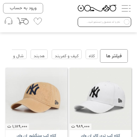
دسته بندی ها
ورود به حساب
لباس زنانه
Open submenu ( لباس زنانه )
لباس مردانه
فیلتر ها
کلاه
کیف و کمربند
هدبند
شال و روسری
لباس کودک
Open submenu ( لباس کودک )
فروش ویژه
989٬000
ت
1٬189٬000
ت
کلاه کپ تری کالر ان وای
کلاه کپ سنگشور ان وای