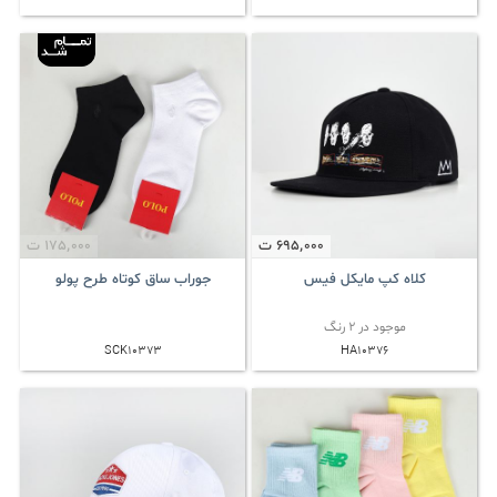
695٬000
ت
175٬000
ت
کلاه کپ مایکل فیس
جوراب ساق کوتاه طرح پولو
موجود در 2 رنگ
SCK10373
HA10376