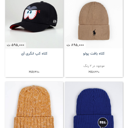
895٬000
ت
595٬000
ت
کلاه بافت پولو
کلاه کپ انگری آی
موجود در 2 رنگ
HA6470
HA8220