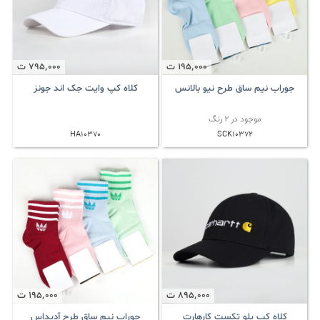
195٬000
ت
795٬000
ت
جوراب نیم ساق طرح نیو بالانس
کلاه کپ وایت جک اند جونز
موجود در 2 رنگ
HA10370
SCK10372
895٬000
ت
195٬000
ت
کلاه کپ یلو تکست کارهارت
جوراب نیم ساق طرح آدیداس