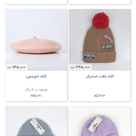
345٬000
ت
645٬000
ت
کلاه بافت استیکر
کلاه داوینچی
موجود در 5 رنگ
HA6031
AC6213