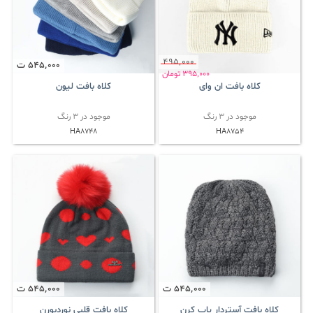
495٬000
545٬000
ت
395٬000
تومان
کلاه بافت ان وای
کلاه بافت لیون
موجود در 3 رنگ
موجود در 3 رنگ
HA8748
HA8754
545٬000
ت
545٬000
ت
کلاه بافت آستردار پاپ کرن
کلاه بافت قلبی نوردبورن