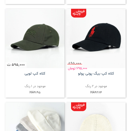
895٬000
595٬000
ت
695٬000
تومان
کلاه کپ بیگ پونی پولو
کلاه کپ لویی
موجود در 2 رنگ
موجود در 1 رنگ
HA9195
HA9284