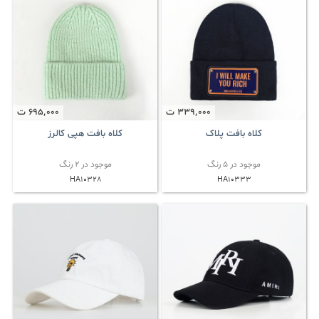
339٬000
ت
695٬000
ت
کلاه بافت پلاک
کلاه بافت هپی کالرز
موجود در 5 رنگ
موجود در 2 رنگ
HA10328
HA10333