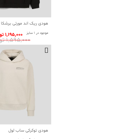
هودی ریک اند مورتی برشکا
موجود در 1 سایز
1٬195٬000 تومان
1٬595٬000 تومان
هودی توکرکی ساب لول