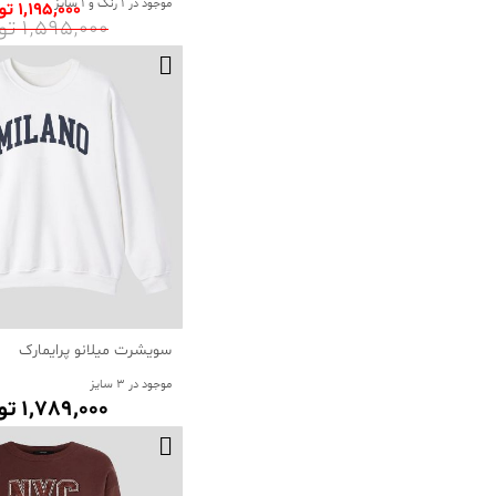
موجود در 1 رنگ و 1 سایز
1٬195٬000 تومان
1٬595٬000 تومان
سویشرت میلانو پرایمارک
موجود در 3 سایز
1٬789٬000 تومان