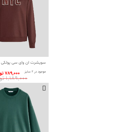
سویشرت ان وای سی پولکی 
موجود در 2 سایز
789٬000 تومان
1٬189٬000 تومان