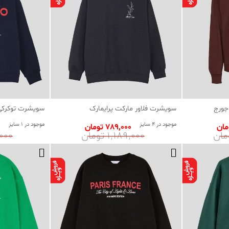
جورج
سویشرت فلاور مارکت پرایمارک
سویشرت توکرکی 
موجود در 4 سایز
موجود در 1 سایز
789٬000 تومان
1٬189٬000 تومان
89٬000