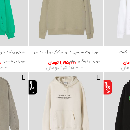
الکوت
سویشرت سیمپل کالرز توکرکی پول اند بیر
هودی پشت طرح 
موجود در 1 رنگ و 1 سایز
موجود در 5 سایز
1٬195٬000 تومان
00
1٬595٬000 تومان
95٬000