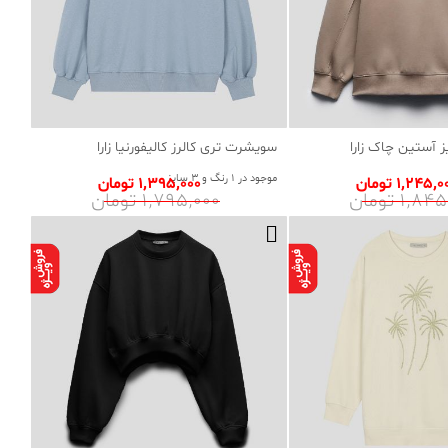
 آستین چاک زارا
سویشرت تری کالرز کالیفورنیا زارا
موجود در 1 رنگ و 3 سایز
1٬245٬ تومان
1٬395٬000 تومان
1٬8 تومان
1٬795٬000 تومان