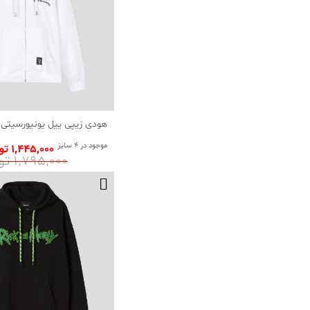
هودی زیپی ییل یونیورسیتی 
موجود در 4 سایز
1٬445٬000 تومان
1٬795٬000 تومان