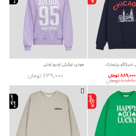
شیکاگو پرایمارک
هودی توکرکی اونیو اونلی
639٬000 تومان
889٬000 تومان
1٬1 تومان