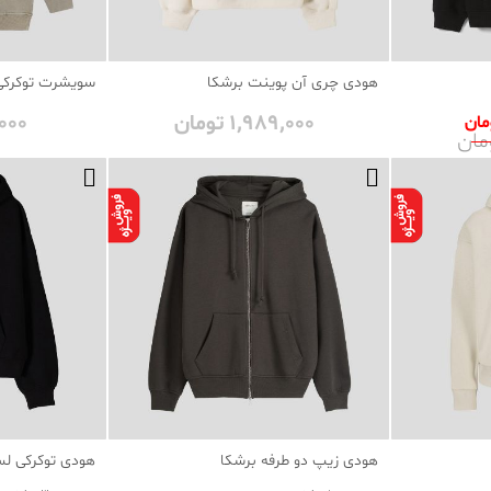
هودی چری آن پوینت برشکا
سویشرت توکرک
1٬989٬000 تومان
95٬000
هودی زیپ دو طرفه برشکا
هودی توکرکی ل