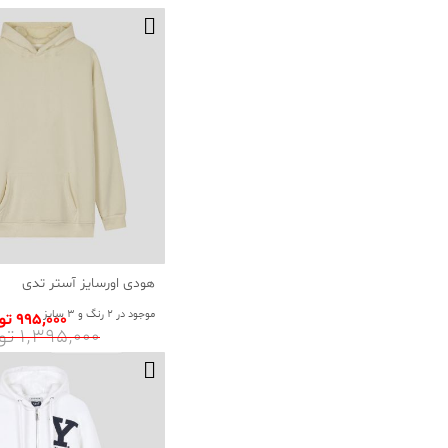
هودی اورسایز آستر تدی
موجود در 2 رنگ و 3 سایز
995٬000 تومان
1٬395٬000 تومان