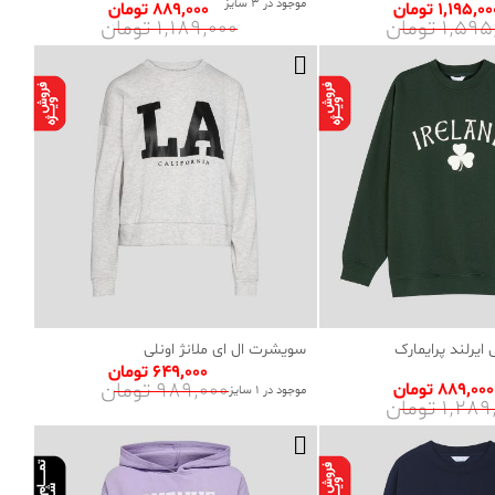
موجود در 3 سایز
1٬195٬0 تومان
889٬000 تومان
1٬5 تومان
1٬189٬000 تومان
یرلند پرایمارک
سویشرت ال ای ملانژ اونلی
649٬000 تومان
989٬000 تومان
889٬000 تومان
موجود در 1 سایز
1٬2 تومان