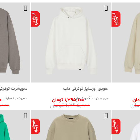
هودی اورسایز توکرکی داب
سویشرت توکرکی
موجود در 1 رنگ و 2 سایز
موجود در 1 سایز
1٬395٬000 تومان
00
1٬795٬000 تومان
95٬000