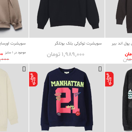
پول اند بیر
سویشرت توکرکی بلک بوتلگر
سویشرت اورسایز
1٬989٬000 تومان
موجود در 1 سایز
000
45٬000