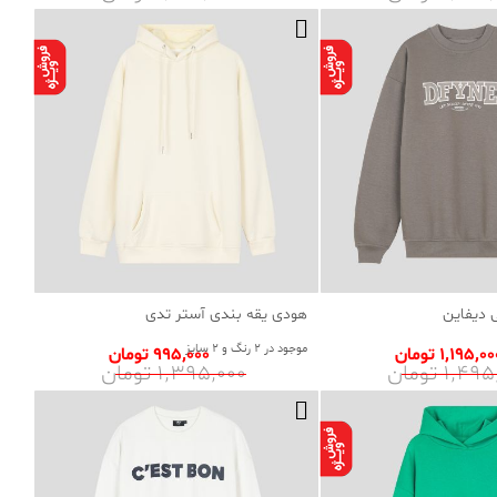
 دیفاین
هودی یقه بندی آستر تدی
موجود در 2 رنگ و 2 سایز
1٬195٬0 تومان
995٬000 تومان
1٬4 تومان
1٬395٬000 تومان