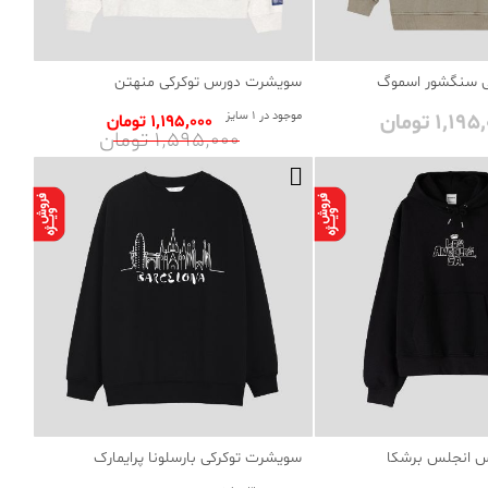
ی سنگشور اسموگ
سویشرت دورس توکرکی منهتن
1٬1 تومان
موجود در 1 سایز
1٬195٬000 تومان
1٬595٬000 تومان
س انجلس برشکا
سویشرت توکرکی بارسلونا پرایمارک