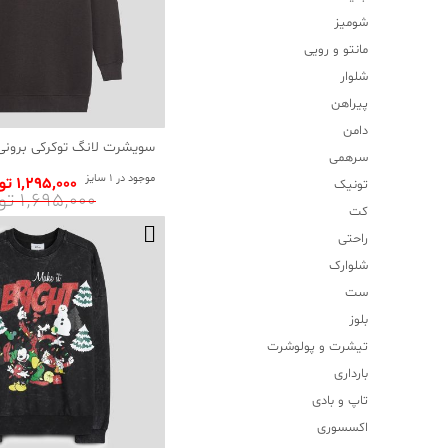
شومیز
مانتو و رویی
شلوار
پیراهن
دامن
سویشرت لانگ توکرکی برونی 
سرهمی
موجود در 1 سایز
1٬295٬000 تومان
تونیک
1٬695٬000 تومان
کت
راحتی
شلوارک
ست
بلوز
تیشرت و پولوشرت
بارداری
تاپ و بادی
اکسسوری