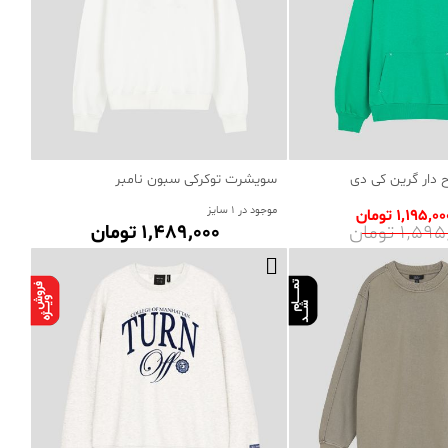
دار گرین کی دی
سویشرت توکرکی سبون نامبر
موجود در 1 سایز
1٬195٬0 تومان
1٬5 تومان
1٬489٬000 تومان