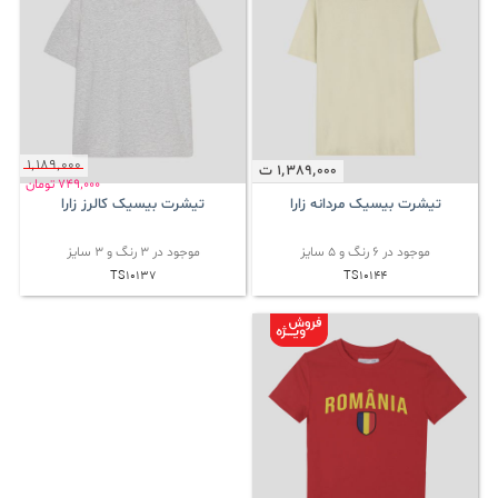
1٬189٬000
1٬389٬000
ت
749٬000
تومان
تیشرت بیسیک مردانه زارا
تیشرت بیسیک کالرز زارا
موجود در 6 رنگ و 5 سایز
موجود در 3 رنگ و 3 سایز
TS10137
TS10144