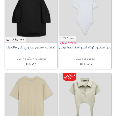
1٬389٬000
1٬895٬000
ت
889٬000
تومان
بادی آستین کوتاه اسنو استرادیواریوس
تیشرت آستین سه ربع بغل چاک زارا
موجود در 1 سایز
موجود در 2 رنگ و 2 سایز
TS10763
TCTA10767