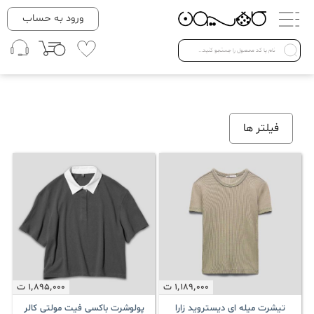
دسته بندی ها
ورود به حساب
لباس زنانه
Open submenu ( لباس زنانه )
لباس مردانه
فیلتر ها
لباس کودک
Open submenu ( لباس کودک )
فروش ویژه
1٬189٬000
ت
1٬895٬000
ت
تیشرت میله ای دیستروید زارا
پولوشرت باکسی فیت مولتی کالر