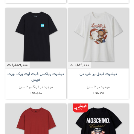
1٬189٬000
ت
1٬589٬000
ت
تیشرت لیتل بر تاپ تن
تیشرت ریلکس فیت آرت ورک نورت
فیس
موجود در 2 سایز
موجود در 1 رنگ و 2 سایز
TS10688
TS10691