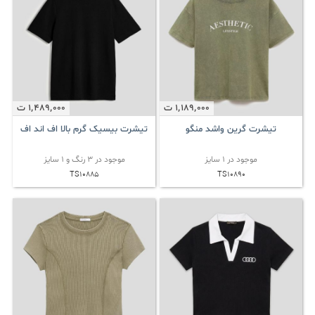
1٬189٬000
ت
1٬489٬000
ت
تیشرت گرین واشد منگو
تیشرت بیسیک گرم بالا اف اند اف
موجود در 1 سایز
موجود در 3 رنگ و 1 سایز
TS10885
TS10890