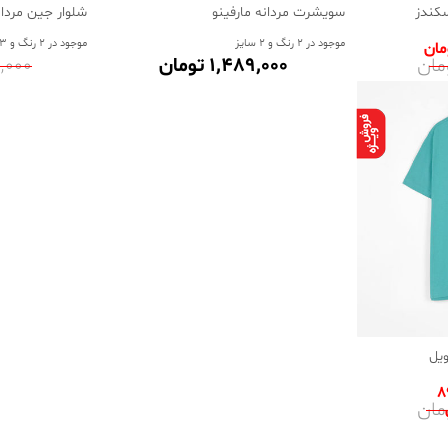
سکندز
سویشرت مردانه مارفینو
شلوار جین مردانه
موجود در 2 رنگ و 2 سایز
موجود در 2 رنگ و 3 سایز
1٬489٬000 تومان
89٬000
یل
8