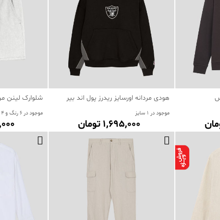
س
هودی مردانه اورسایز ریدرز پول اند بیر
شلوارک لینن مر
موجود در 1 سایز
موجود در 6 رنگ و 4 سایز
1٬695٬000 تومان
89٬000