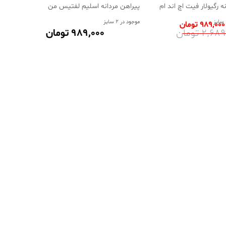
 رگیولار فیت اچ اند ام
پیراهن مردانه اسلیم لفتیس من
موجود در 2 سایز
989٬000 تومان
2٬6 تومان
989٬000 تومان