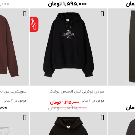
1٬595٬000 تومان
90٬000
هودی توکرکی لس انجلس برشکا
سویشرت مردانه
موجود در 3 سایز
موجود در 3 سایز
1٬195٬000 تومان
1٬595٬000 تومان
89٬000