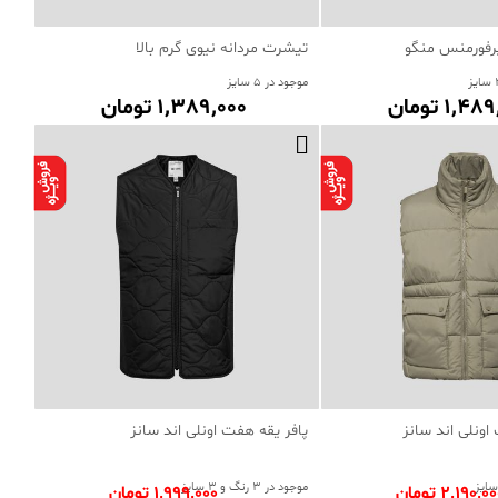
رفورمنس منگو
تیشرت مردانه نیوی گرم بالا
موجود در 5 سایز
1٬4 تومان
1٬389٬000 تومان
اونلی اند سانز
پافر یقه هفت اونلی اند سانز
موجود در 3 رنگ و 3 سایز
2٬190٬0 تومان
1٬999٬000 تومان