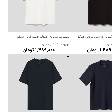
یولار داستی برونی منگو
تیشرت مردانه رگیولار فیت کالرز منگو
موجود در 9 رنگ و 7 سایز
1٬4 تومان
1٬489٬000 تومان