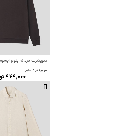
سویشرت مردانه بلوم ایسو
موجود در 2 سایز
949٬000 تومان