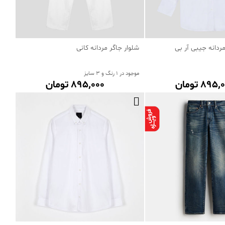
مردانه جیبی آر بی
شلوار جاگر مردانه کانی
موجود در 1 رنگ و 3 سایز
895 تومان
895٬000 تومان