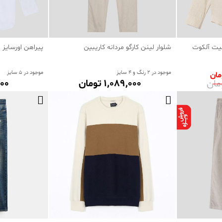
فیت آلکوت
شلوار لینن کارگو مردانه کاریبین
پیراهن اورسایز 
موجود در 2 رنگ و 4 سایز
موجود در 5 سایز
1٬089٬000 تومان
٬000