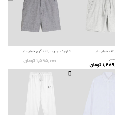
دانه هولیستر
شلوارک لینن مردانه گری هولیستر
1٬595٬000 تومان
1٬4 تومان