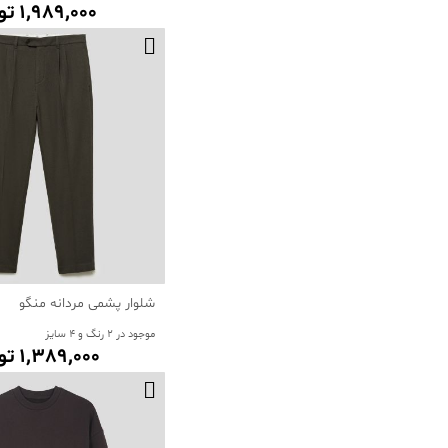
1٬989٬000 تومان
شلوار پشمی مردانه منگو
موجود در 2 رنگ و 4 سایز
1٬389٬000 تومان