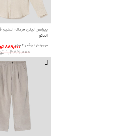
پیراهن لینن مردانه اسلیم 
اندکو
موجود در 1 رنگ و 2 سایز
889٬000 تومان
1٬489٬000 تومان