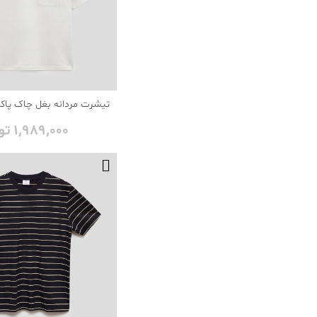
تیشرت مردانه بغل چاک پاکت 
1٬989٬000 تومان