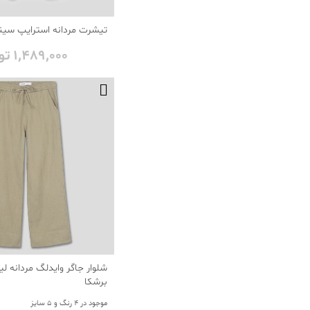
تیشرت مردانه استرایپ سین
1٬489٬000 تومان
شلوار جاگر وایدلگ مردانه لی
برشکا
موجود در 4 رنگ و 5 سایز