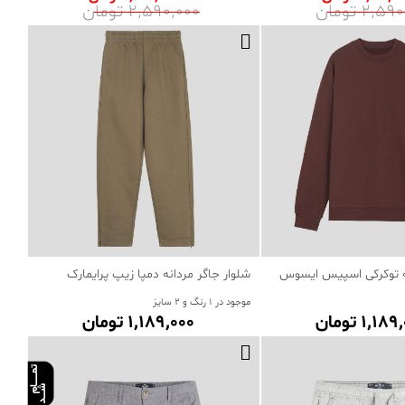
2٬5 تومان
2٬590٬000 تومان
 توکرکی اسپیس ایسوس
شلوار جاگر مردانه دمپا زیپ پرایمارک
موجود در 1 رنگ و 2 سایز
1٬1 تومان
1٬189٬000 تومان