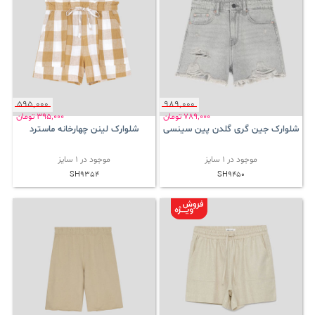
595٬000
989٬000
789٬000
تومان
395٬000
تومان
شلوارک جین گری گلدن پین سینسی
شلوارک لینن چهارخانه ماسترد
موجود در 1 سایز
موجود در 1 سایز
SH9354
SH9450