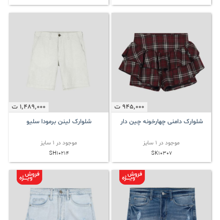
945٬000
ت
1٬489٬000
ت
شلوارک دامنی چهارخونه چین دار
شلوارک لینن برمودا سلیو
موجود در 1 سایز
موجود در 1 سایز
SH10214
SK10307