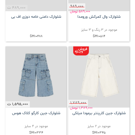
989٬000
489٬000
ت
589٬000
تومان
شلوارک وال کمرکش ورومدا
شلوارک دامنی خامه دوزی اف بی
موجود در 3 رنگ و 3 سایز
SH10488
SH10514
1٬789٬000
1٬595٬000
ت
1٬389٬000
تومان
شلوارک جین کارپنتر برمودا میلکی
شلوارک جین کارگو کلاک هوس
موجود در 2 سایز
موجود در 4 سایز
SH10334
SH10345