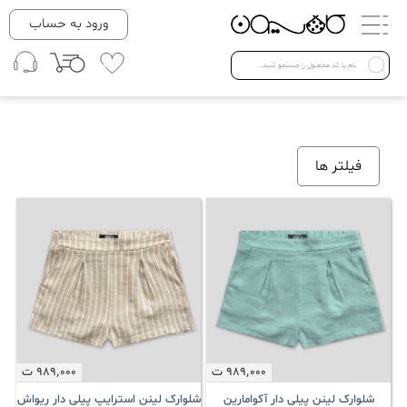
دسته بندی ها
ورود به حساب
لباس زنانه
Open submenu ( لباس زنانه )
لباس مردانه
فیلتر ها
لباس کودک
Open submenu ( لباس کودک )
فروش ویژه
989٬000
ت
989٬000
ت
شلوارک لینن پیلی دار آکوامارین
شلوارک لینن استرایپ پیلی دار ریواش