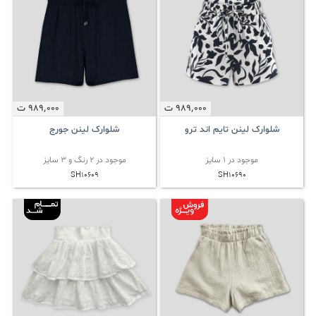
989٬000
ت
989٬000
ت
شلوارک لینن تایم اند ترو
شلوارک لینن جورج
موجود در 1 سایز
موجود در 2 رنگ و 3 سایز
SH10690
SH10609