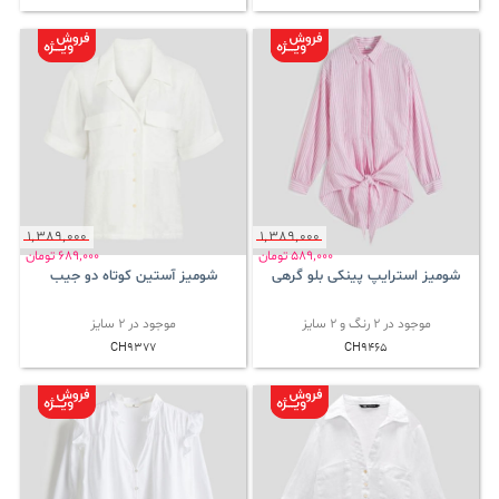
1٬389٬000
1٬389٬000
589٬000
تومان
689٬000
تومان
شومیز استرایپ پینکی بلو گرهی
شومیز آستین کوتاه دو جیب
موجود در 2 رنگ و 2 سایز
موجود در 2 سایز
CH9377
CH9465