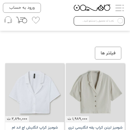
دسته بندی ها
ورود به حساب
لباس زنانه
Open submenu ( لباس زنانه )
لباس مردانه
فیلتر ها
لباس کودک
Open submenu ( لباس کودک )
فروش ویژه
1٬989٬000
ت
2٬890٬000
ت
شومیز لینن کراپ یقه انگلیسی تری
شومیز کراپ انگلیش اچ اند ام