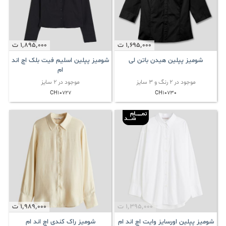
1٬695٬000
ت
1٬895٬000
ت
شومیز پپلین هیدن باتن لی
شومیز پپلین اسلیم فیت بلک اچ اند
ام
موجود در 2 رنگ و 3 سایز
موجود در 2 سایز
CH10727
CH10730
1٬395٬000
ت
1٬989٬000
ت
شومیز پپلین اورسایز وایت اچ اند ام
شومیز راک کندی اچ اند ام