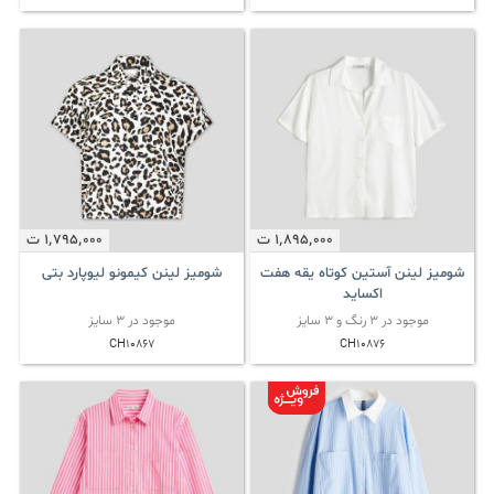
1٬895٬000
ت
1٬795٬000
ت
شومیز لینن آستین کوتاه یقه هفت
شومیز لینن کیمونو لیوپارد بتی
اکساید
موجود در 3 رنگ و 3 سایز
موجود در 3 سایز
CH10867
CH10876