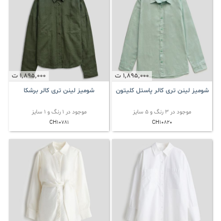
1٬895٬000
ت
1٬895٬000
ت
شومیز لینن تری کالر پاستل کلیتون
شومیز لینن تری کالر برشکا
موجود در 3 رنگ و 5 سایز
موجود در 1 رنگ و 1 سایز
CH10781
CH10820