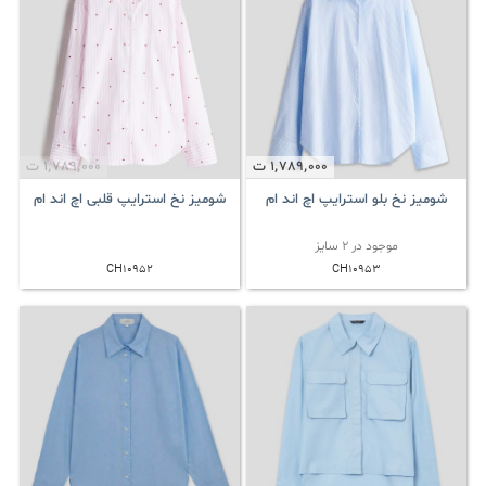
1٬789٬000
ت
1٬789٬000
ت
شومیز نخ بلو استرایپ اچ اند ام
شومیز نخ استرایپ قلبی اچ اند ام
موجود در 2 سایز
CH10952
CH10953