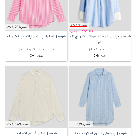
1٬789٬000
1٬695٬000
ت
1٬389٬000
تومان
شومیز پپلین اورسایز مولتی کالر اچ اند
شومیز استرایپ دابل پاکت پینکی بلو
ام
موجود در 1 سایز
موجود در 2 رنگ و 6 سایز
CH10855
CH10864
2٬190٬000
ت
1٬989٬000
ت
شومیز پیراهنی لینن استرایپ یقه
شومیز لینن گندم اکساید