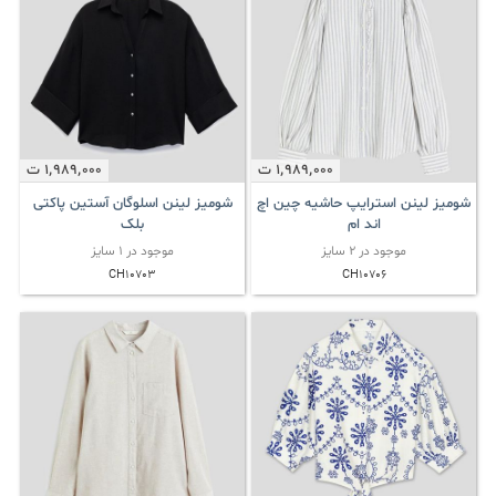
1٬989٬000
ت
1٬989٬000
ت
شومیز لینن استرایپ حاشیه چین اچ
شومیز لینن اسلوگان آستین پاکتی
اند ام
بلک
موجود در 2 سایز
موجود در 1 سایز
CH10703
CH10706