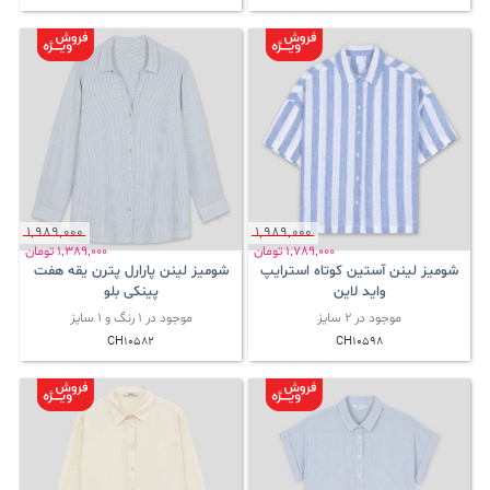
1٬989٬000
1٬989٬000
1٬789٬000
تومان
1٬389٬000
تومان
شومیز لینن آستین کوتاه استرایپ
شومیز لینن پارارل پترن یقه هفت
واید لاین
پینکی بلو
موجود در 2 سایز
موجود در 1 رنگ و 1 سایز
CH10582
CH10598