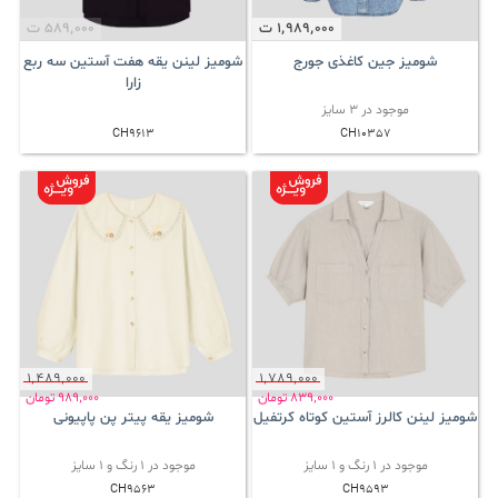
1٬989٬000
ت
589٬000
ت
شومیز جین کاغذی جورج
شومیز لینن یقه هفت آستین سه ربع
زارا
موجود در 3 سایز
CH9613
CH10357
1٬489٬000
1٬789٬000
839٬000
تومان
989٬000
تومان
شومیز لینن کالرز آستین کوتاه کرتفیل
شومیز یقه پیتر پن پاپیونی
موجود در 1 رنگ و 1 سایز
موجود در 1 رنگ و 1 سایز
CH9563
CH9593