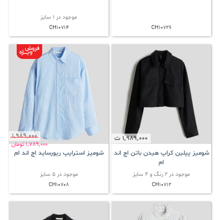
موجود در 1 سایز
CH10714
CH10726
1٬989٬000
1٬989٬000
ت
1٬789٬000
تومان
شومیز پپلین کراپ هیدن باتن اچ اند
شومیز استرایپ ریورساید اچ اند ام
ام
موجود در 2 رنگ و 4 سایز
موجود در 5 سایز
CH10708
CH10712