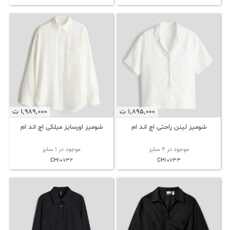
1٬895٬000
ت
1٬989٬000
ت
شومیز لینن راحتی اچ اند ام
شومیز اورسایز میلکی اچ اند ام
موجود در 4 سایز
موجود در 1 سایز
CH10732
CH10733