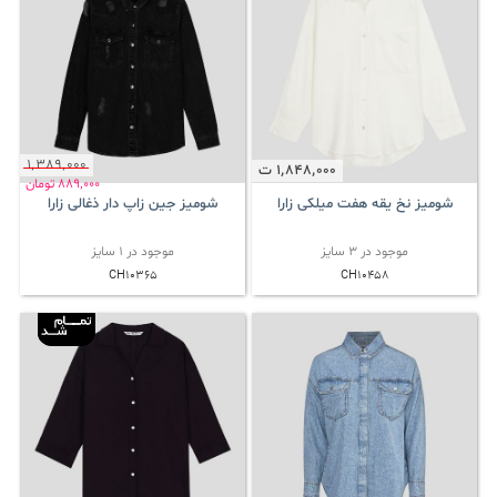
1٬389٬000
1٬848٬000
ت
889٬000
تومان
شومیز نخ یقه هفت میلکی زارا
شومیز جین زاپ دار ذغالی زارا
موجود در 3 سایز
موجود در 1 سایز
CH10365
CH10458