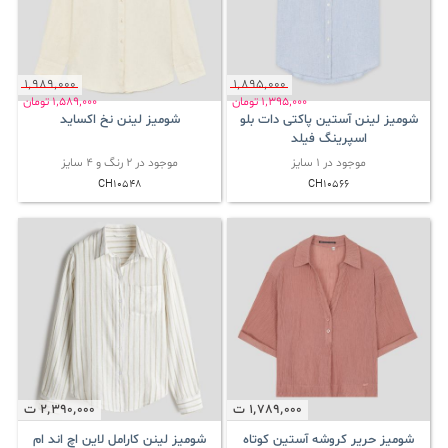
1٬989٬000
1٬895٬000
1٬395٬000
تومان
1٬589٬000
تومان
شومیز لینن آستین پاکتی دات بلو
شومیز لینن نخ اکساید
اسپرینگ فیلد
موجود در 1 سایز
موجود در 2 رنگ و 4 سایز
CH10548
CH10566
1٬789٬000
ت
2٬390٬000
ت
شومیز حریر کروشه آستین کوتاه
شومیز لینن کارامل لاین اچ اند ام