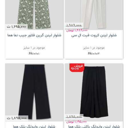
1٬989٬000
1٬695٬000
ت
1٬489٬000
تومان
شلوار لینن کروت فیت ال سی
شلوار لینن گرین فلاور جیب نما هما
موجود در 1 سایز
موجود در 1 سایز
PA10801
PA10803
1٬895٬000
1٬895٬000
ت
1٬195٬000
تومان
شلوار لینن وایدلگ پاکتی بلک هما
شلوار لینن وایدلگ بلک هما