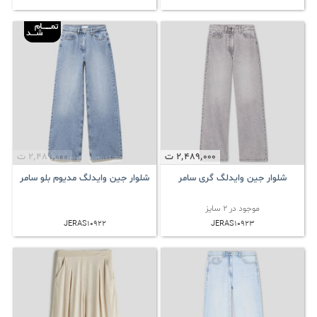
2٬489٬000
ت
2٬489٬000
ت
شلوار جین وایدلگ گری سامر
شلوار جین وایدلگ مدیوم بلو سامر
موجود در 2 سایز
JERAS10922
JERAS10923