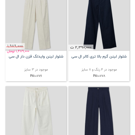
1٬989٬000
2٬390٬000
ت
1٬489٬000
تومان
شلوار لینن گرم بالا تری کالر ال سی
شلوار لینن وایدلگ قزن دار ال سی
موجود در 4 رنگ و 8 سایز
موجود در 3 سایز
PA10776
PA10778