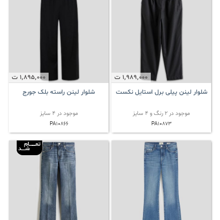
1٬989٬000
ت
1٬895٬000
ت
شلوار لینن پیلی برل استایل نکست
شلوار لینن راسته بلک جورج
موجود در 2 رنگ و 4 سایز
موجود در 4 سایز
PA10866
PA10873