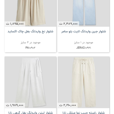
2٬489٬000
ت
1٬895٬000
ت
شلوار جین وایدلگ لایت بلو سامر
شلوار نخ وایدلگ بغل چاک اکساید
موجود در 1 سایز
موجود در 4 سایز
PA10902
JERAS10921
2٬190٬000
ت
1٬989٬000
ت
شلوار راسته جیب نما میلکی زارا
شلوار لینن وایدلگ بغل گرهی زارا