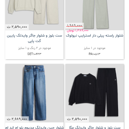
1٬989٬000
2٬590٬000
ت
1٬389٬000
تومان
شلوار راسته پیلی دار استرایپ نیولوک
ست بلوز و شلوار جاگر وایدلگ پایین
گت پاپی
موجود در 1 سایز
موجود در 2 رنگ و 1 سایز
SET10423
PA10513
2٬590٬000
ت
2٬689٬000
ت
ست بلوز و شلوار جاگر وایدلگ مگا
شلوار جین وایدلگ مدیوم بلو اچ اند ام