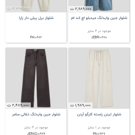
2٬689٬000
ت
3٬390٬000
ت
شلوار جین وایدلگ میدبلو اچ اند ام
شلوار برل پیلی دار زارا
موجود در 4 سایز
PA10962
JEBR10970
1٬989٬000
ت
2٬489٬000
ت
شلوار لینن راسته کارگو آردن
شلوار جین وایدلگ ذغالی سامر
موجود در 1 سایز
موجود در 3 سایز
JERAS10924
PA10936