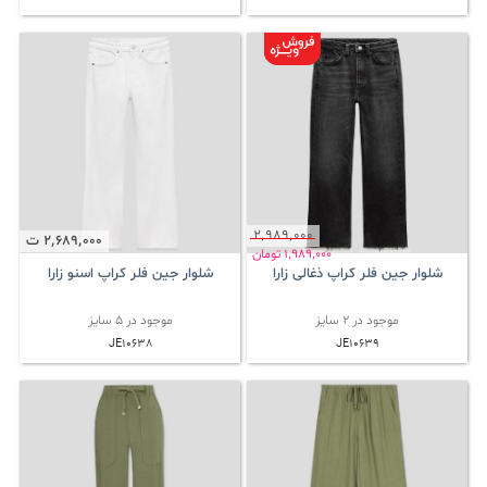
2٬989٬000
2٬689٬000
ت
1٬989٬000
تومان
شلوار جین فلر کراپ ذغالی زارا
شلوار جین فلر کراپ اسنو زارا
موجود در 2 سایز
موجود در 5 سایز
JE10638
JE10639