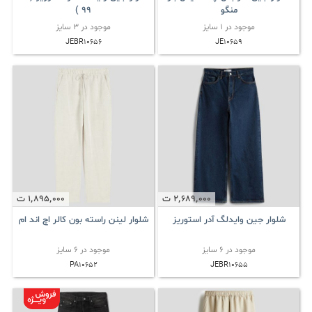
منگو
99 )
موجود در 1 سایز
موجود در 3 سایز
JEBR10656
JE10659
2٬689٬000
ت
1٬895٬000
ت
شلوار جین وایدلگ آدر استوریز
شلوار لینن راسته بون کالر اچ اند ام
موجود در 6 سایز
موجود در 6 سایز
PA10652
JEBR10655