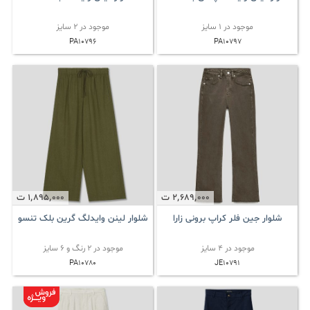
موجود در 1 سایز
موجود در 2 سایز
PA10796
PA10797
2٬689٬000
ت
1٬895٬000
ت
شلوار جین فلر کراپ برونی زارا
شلوار لینن وایدلگ گرین بلک تنسو
موجود در 4 سایز
موجود در 2 رنگ و 6 سایز
PA10780
JE10791