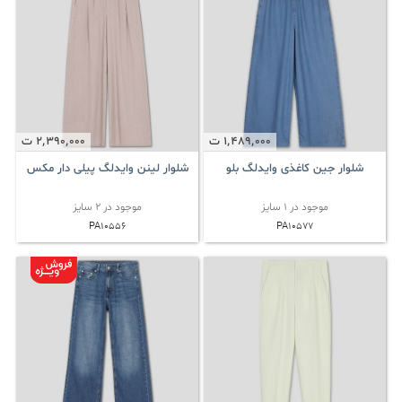
1٬489٬000
ت
2٬390٬000
ت
شلوار جین کاغذی وایدلگ بلو
شلوار لینن وایدلگ پیلی دار مکس
موجود در 1 سایز
موجود در 2 سایز
PA10556
PA10577