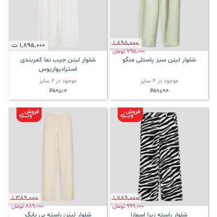
1٬895٬000
1٬895٬000
ت
795٬000
تومان
شلوار لینن سبز پاستلی منگو
شلوار لینن جیب نما کمربندی
استرادیواریوس
موجود در 4 سایز
موجود در 2 سایز
PA9514
PA9594
1٬389٬000
1٬789٬000
999٬000
تومان
889٬000
تومان
شلوار راسته زبرا اسمارا
شلوار لینن راسته بی یانگ