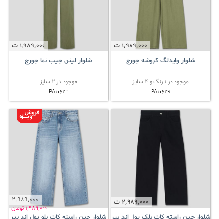
1٬989٬000
ت
1٬989٬000
ت
شلوار وایدلگ کروشه جورج
شلوار لینن جیب نما جورج
موجود در 1 رنگ و 4 سایز
موجود در 2 سایز
PA10622
PA10629
2٬989٬000
2٬989٬000
ت
1٬989٬000
تومان
شلوار جین راسته کات بلک پول اند بیر
شلوار جین راسته کات بلو پول اند بیر