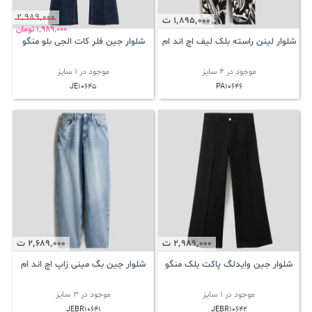
2٬989٬000
1٬895٬000
ت
1٬989٬000
تومان
شلوار لینن راسته بلک لیف اچ اند ام
شلوار جین فلر کات الجی بلو منگو
موجود در 4 سایز
موجود در 1 سایز
JE10645
PA10646
2٬989٬000
ت
2٬689٬000
ت
شلوار جین وایدلگ پاکت بلک منگو
شلوار جین بگ مینی زاپ اچ اند ام
موجود در 1 سایز
موجود در 3 سایز
JEBR10641
JEBR10642