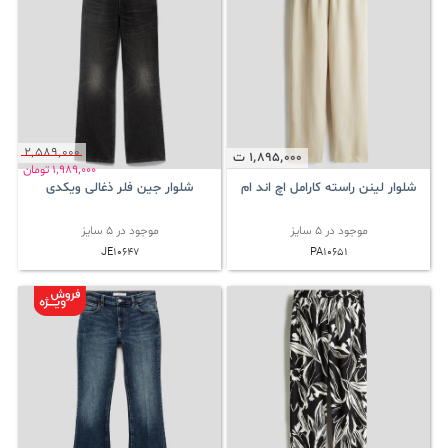
2٬589٬000
1٬895٬000
ت
1٬989٬000
تومان
شلوار لینن راسته کارامل اچ اند ام
شلوار جین فلر ذغالی ویکدی
موجود در 5 سایز
موجود در 5 سایز
JE10647
PA10651