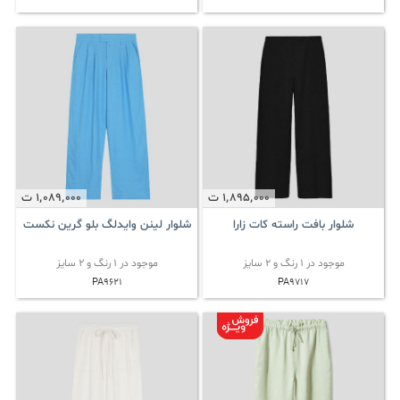
1٬895٬000
ت
1٬089٬000
ت
شلوار بافت راسته کات زارا
شلوار لینن وایدلگ بلو گرین نکست
موجود در 1 رنگ و 2 سایز
موجود در 1 رنگ و 2 سایز
PA9621
PA9717