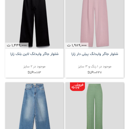
1٬989٬000
ت
1٬449٬000
ت
شلوار جاگر وایدلگ پیلی دار زارا
شلوار جاگر وایدلگ لاین بلک زارا
موجود در 1 رنگ و 3 سایز
موجود در 2 سایز
SLP10183
SLP10237