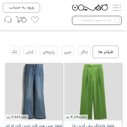
دسته بندی ها
ورود به حساب
لباس زنانه
Open submenu ( لباس زنانه )
لباس مردانه
فیلتر ها
جاگر
جین
پارچه‌ای
کتان
لگ
لباس کودک
Open submenu ( لباس کودک )
فروش ویژه
4٬890٬000
ت
2٬689٬000
ت
شلوار وایدلگ پیلی گرین زارا
شلوار جین بوت کات پایین کات اچ اند