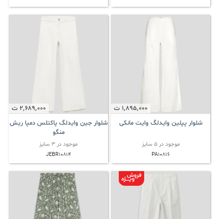
1٬895٬000
ت
2٬689٬000
ت
شلوار پپلین وایدلگ وایت مانکی
شلوار جین وایدلگ پاکتلس دمپا ریش
منگو
موجود در 5 سایز
موجود در 3 سایز
JEBR10814
PA10816