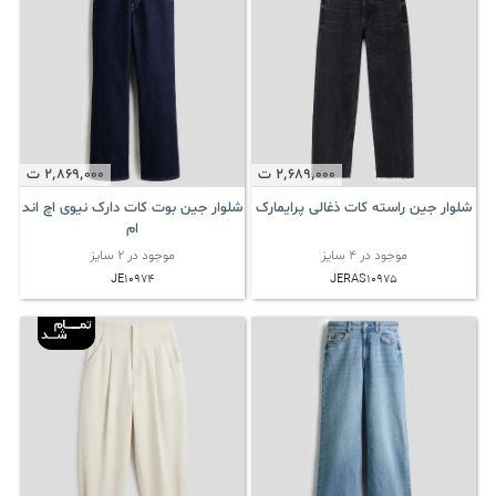
2٬689٬000
ت
2٬869٬000
ت
شلوار جین راسته کات ذغالی پرایمارک
شلوار جین بوت کات دارک نیوی اچ اند
ام
موجود در 4 سایز
موجود در 2 سایز
JE10974
JERAS10975