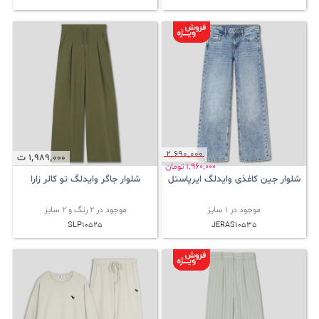
2٬690٬000
1٬989٬000
ت
1٬960٬000
تومان
شلوار جین کاغذی وایدلگ ایرپاستل
شلوار جاگر وایدلگ تو کالر زارا
موجود در 1 سایز
موجود در 2 رنگ و 2 سایز
SLP10525
JERAS10535