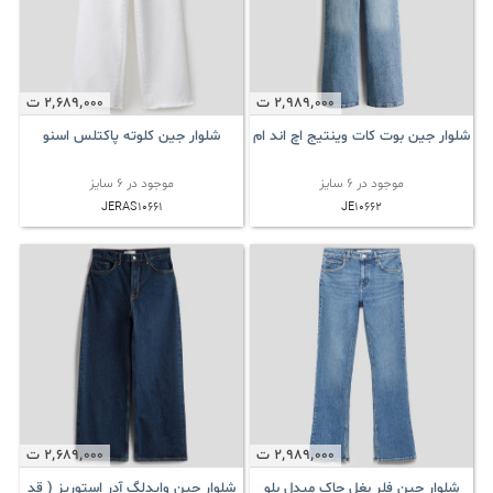
2٬989٬000
ت
2٬689٬000
ت
شلوار جین بوت کات وینتیج اچ اند ام
شلوار جین کلوته پاکتلس اسنو
موجود در 6 سایز
موجود در 6 سایز
JERAS10661
JE10662
2٬989٬000
ت
2٬689٬000
ت
شلوار جین فلر بغل چاک میدل بلو
شلوار جین وایدلگ آدر استوریز ( قد