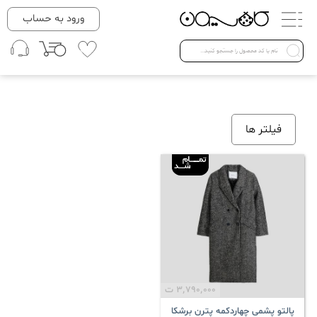
دسته بندی ها
ورود به حساب
لباس زنانه
Open submenu ( لباس زنانه )
لباس مردانه
فیلتر ها
لباس کودک
Open submenu ( لباس کودک )
فروش ویژه
3٬790٬000
ت
پالتو پشمی چهاردکمه پترن برشکا