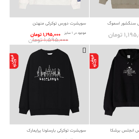
ی سنگشور اسموگ
سویشرت دورس توکرکی منهتن
1٬1 تومان
موجود در 1 سایز
1٬195٬000 تومان
1٬595٬000 تومان
س انجلس برشکا
سویشرت توکرکی بارسلونا پرایمارک