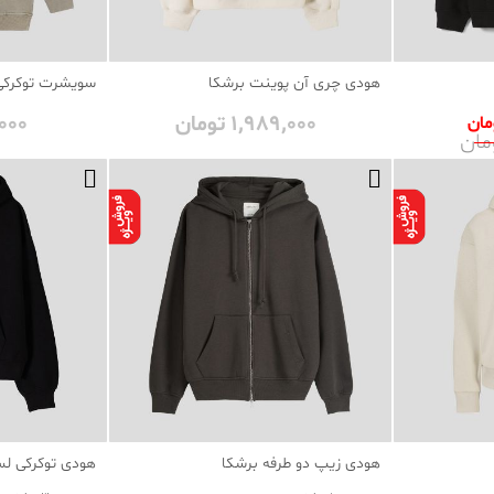
هودی چری آن پوینت برشکا
سویشرت توکرک
1٬989٬000 تومان
95٬000
هودی زیپ دو طرفه برشکا
هودی توکرکی ل