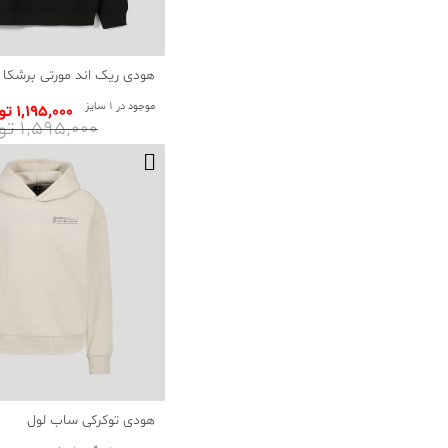
هودی ریک اند مورتی برشکا
موجود در 1 سایز
1٬195٬000 تومان
1٬595٬000 تومان
هودی توکرکی ساب لول