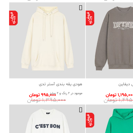
 دیفاین
هودی یقه بندی آستر تدی
موجود در 2 رنگ و 2 سایز
1٬195٬0 تومان
995٬000 تومان
1٬4 تومان
1٬395٬000 تومان