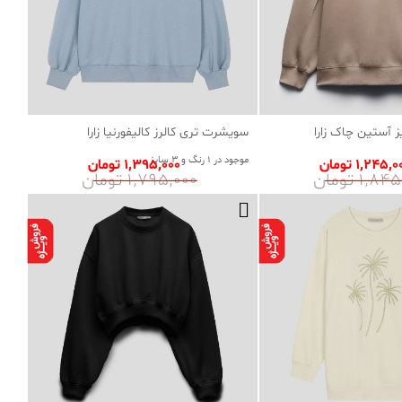
 آستین چاک زارا
سویشرت تری کالرز کالیفورنیا زارا
موجود در 1 رنگ و 3 سایز
1٬245٬ تومان
1٬395٬000 تومان
1٬8 تومان
1٬795٬000 تومان