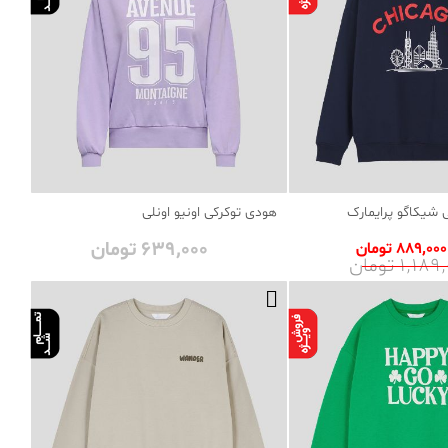
شیکاگو پرایمارک
هودی توکرکی اونیو اونلی
639٬000 تومان
889٬000 تومان
1٬1 تومان