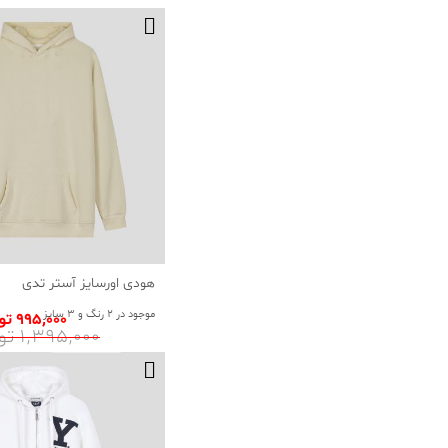
هودی اورسایز آستر تدی
موجود در 2 رنگ و 3 سایز
995٬000 تومان
1٬395٬000 تومان