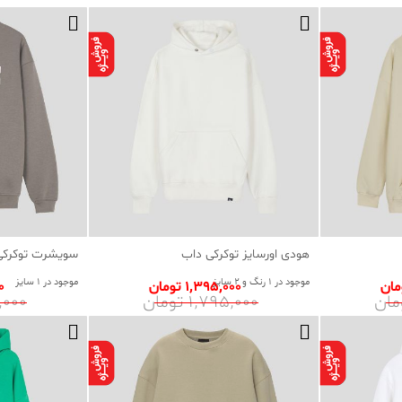
هودی اورسایز توکرکی داب
سویشرت توکرکی
موجود در 1 رنگ و 2 سایز
موجود در 1 سایز
1٬395٬000 تومان
00
1٬795٬000 تومان
95٬000