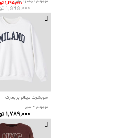
موجود در 1 رنگ و 1 سایز
1٬195٬000 تومان
1٬595٬000 تومان
سویشرت میلانو پرایمارک
موجود در 3 سایز
1٬789٬000 تومان