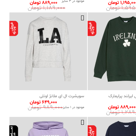
موجود در 3 سایز
1٬195٬0 تومان
889٬000 تومان
1٬5 تومان
1٬189٬000 تومان
یرلند پرایمارک
سویشرت ال ای ملانژ اونلی
649٬000 تومان
989٬000 تومان
889٬000 تومان
موجود در 1 سایز
1٬2 تومان