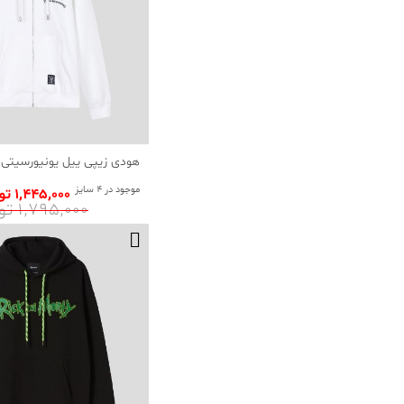
هودی زیپی ییل یونیورسیتی 
موجود در 4 سایز
1٬445٬000 تومان
1٬795٬000 تومان