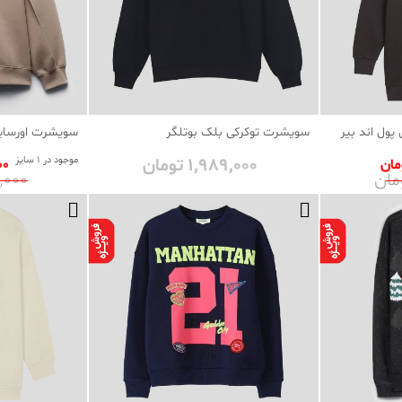
پول اند بیر
سویشرت توکرکی بلک بوتلگر
سویشرت اورسایز
1٬989٬000 تومان
موجود در 1 سایز
000
45٬000