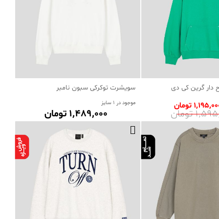
دار گرین کی دی
سویشرت توکرکی سبون نامبر
موجود در 1 سایز
1٬195٬0 تومان
1٬5 تومان
1٬489٬000 تومان