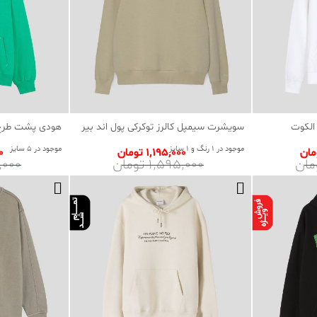
الکوت
سویشرت سیمپل کالرز توکرکی پول اند بیر
هودی پشت طرح 
موجود در 1 رنگ و 1 سایز
موجود در 5 سایز
1٬195٬000 تومان
00
1٬595٬000 تومان
95٬000