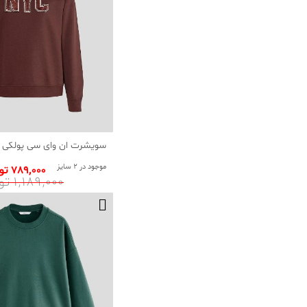
سویشرت ان وای سی پولکی 
موجود در 2 سایز
789٬000 تومان
1٬189٬000 تومان