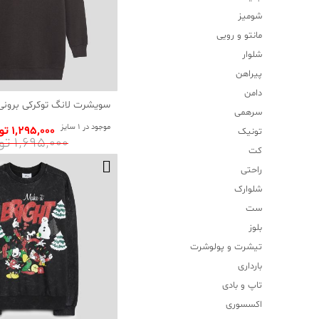
شومیز
مانتو و رویی
شلوار
پیراهن
دامن
سویشرت لانگ توکرکی برونی 
سرهمی
موجود در 1 سایز
1٬295٬000 تومان
تونیک
1٬695٬000 تومان
کت
راحتی
شلوارک
ست
بلوز
تیشرت و پولوشرت
بارداری
تاپ و بادی
اکسسوری